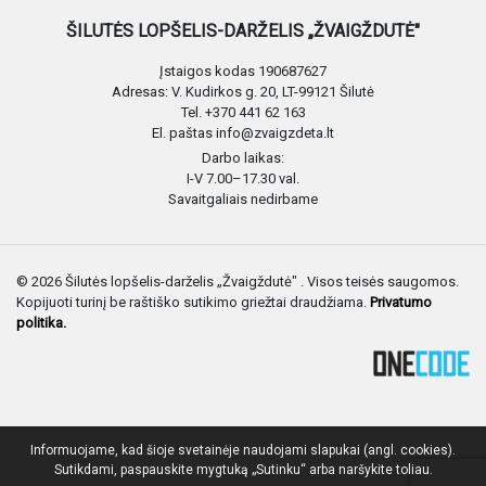
ŠILUTĖS LOPŠELIS-DARŽELIS „ŽVAIGŽDUTĖ"
Įstaigos kodas 190687627
Adresas: V. Kudirkos g. 20, LT-99121 Šilutė
Tel. +370 441 62 163
El. paštas info@zvaigzdeta.lt
Darbo laikas:
I-V 7.00–17.30 val.
Savaitgaliais nedirbame
© 2026 Šilutės lopšelis-darželis „Žvaigždutė" . Visos teisės saugomos.
Kopijuoti turinį be raštiško sutikimo griežtai draudžiama.
Privatumo
politika.
Informuojame, kad šioje svetainėje naudojami slapukai (angl. cookies).
Sutikdami, paspauskite mygtuką „Sutinku“ arba naršykite toliau.