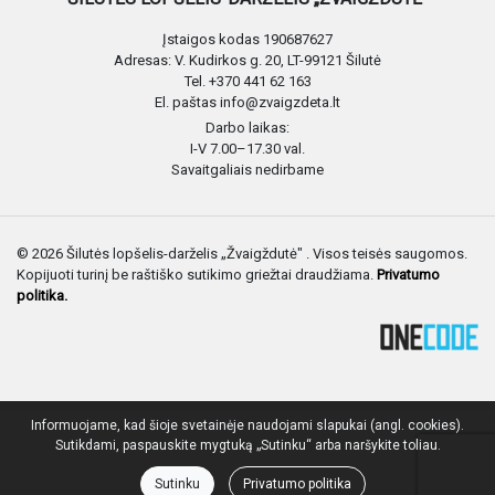
Įstaigos kodas 190687627
Adresas: V. Kudirkos g. 20, LT-99121 Šilutė
Tel. +370 441 62 163
El. paštas info@zvaigzdeta.lt
Darbo laikas:
I-V 7.00–17.30 val.
Savaitgaliais nedirbame
© 2026 Šilutės lopšelis-darželis „Žvaigždutė" . Visos teisės saugomos.
Kopijuoti turinį be raštiško sutikimo griežtai draudžiama.
Privatumo
politika.
Informuojame, kad šioje svetainėje naudojami slapukai (angl. cookies).
Sutikdami, paspauskite mygtuką „Sutinku“ arba naršykite toliau.
Sutinku
Privatumo politika