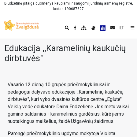
Biudžetinė įstaiga duomenys kaupiami ir saugomi juridinių asmenų registre,
kodas 190687627
LT
Edukacija ,,Karamelinių kaukučių
dirbtuvės"
Vasario 12 dieną 10 grupės priešmokyklinukai ir
pedagogai dalyvavo edukacijoje ,,Karamelinių kaukučių
dirbtuvės", kuri vyko dvasinės kultūros centre ,,Eglutė".
Veiklą vedė edukatorė Daina Endzelienė. Jos metu vaikai
gamino saldainius - karamelinius gardėsius, kūrė jiems
nuotaikingus maišelius, žaidė Užgavėnių žaidimus.
Parengė priešmokyklinio ugdymo mokytoja Violeta